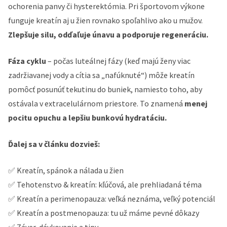
ochorenia panvy či hysterektómia. Pri športovom výkone
funguje kreatín aj u žien rovnako spoľahlivo ako u mužov.
Zlepšuje silu, odďaľuje únavu a podporuje regeneráciu.
Fáza cyklu
– počas luteálnej fázy (keď majú ženy viac
zadržiavanej vody a cítia sa „nafúknuté“) môže kreatín
pomôcť posunúť tekutinu do buniek, namiesto toho, aby
ostávala v extracelulárnom priestore. To znamená
menej
pocitu opuchu a lepšiu bunkovú hydratáciu.
Ďalej sa v článku dozvieš:
✅ Kreatín, spánok a nálada u žien
✅ Tehotenstvo & kreatín: kľúčová, ale prehliadaná téma
✅ Kreatín a perimenopauza: veľká neznáma, veľký potenciál
✅ Kreatín a postmenopauza: tu už máme pevné dôkazy