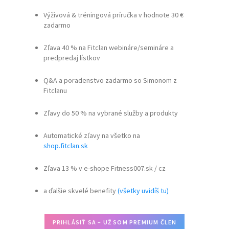
Výživová & tréningová príručka v hodnote 30 €
zadarmo
Zľava 40 % na Fitclan webináre/semináre a
predpredaj lístkov
Q&A a poradenstvo zadarmo so Simonom z
Fitclanu
Zľavy do 50 % na vybrané služby a produkty
Automatické zľavy na všetko na
shop.fitclan.sk
Zľava 13 % v e-shope Fitness007.sk / cz
a ďalšie skvelé benefity
(všetky uvidíš tu)
PRIHLÁSIŤ SA – UŽ SOM PREMIUM ČLEN