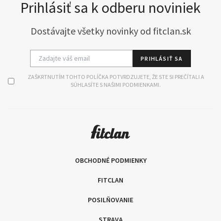
Prihlásiť sa k odberu noviniek
Dostávajte všetky novinky od fitclan.sk
PRIHLÁSIŤ SA
ZAŠKRTNUTÍM TOHTO POLÍČKA POTVRDZUJETE, ŽE STE SI PREČÍTALI A
SÚHLASÍTE S NAŠIMI PODMIENKAMI.
OBCHODNÉ PODMIENKY
FITCLAN
POSILŇOVANIE
STRAVA