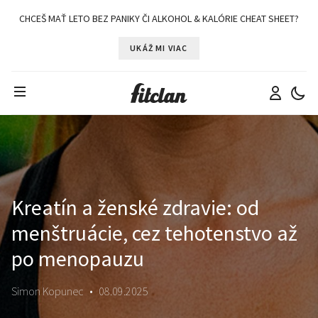
CHCEŠ MAŤ LETO BEZ PANIKY ČI ALKOHOL & KALÓRIE CHEAT SHEET?
UKÁŽ MI VIAC
Kreatín a ženské zdravie: od
menštruácie, cez tehotenstvo až
po menopauzu
Simon Kopunec
•
08.09.2025