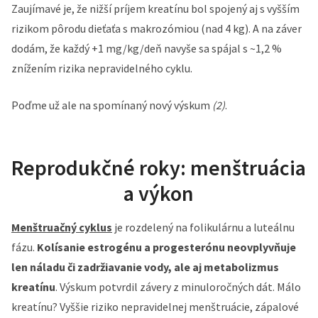
Zaujímavé je, že nižší príjem kreatínu bol spojený aj s vyšším
rizikom pôrodu dieťaťa s makrozómiou (nad 4 kg). A na záver
dodám, že každý +1 mg/kg/deň navyše sa spájal s ~1,2 %
znížením rizika nepravidelného cyklu.
Poďme už ale na spomínaný nový výskum
(2)
.
Reprodukčné roky: menštruácia
a výkon
Menštruačný cyklus
je rozdelený na folikulárnu a luteálnu
fázu.
Kolísanie estrogénu a progesterónu neovplyvňuje
len náladu či zadržiavanie vody, ale aj metabolizmus
kreatínu
. Výskum potvrdil závery z minuloročných dát. Málo
kreatínu? Vyššie riziko nepravidelnej menštruácie, zápalové