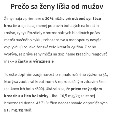
Prečo sa ženy líšia od mužov
Ženy majú v priemere o
20 % nižšiu prirodzenú syntézu
kreatínu
a jedia aj menej potravín bohatých na kreatín
(mäso, ryby). Rozdiely v hormonálnych hladinách počas
menštruačného cyklu, tehotenstva a menopauzy navyše
ovplyvňujú to, ako ženské telo kreatín využíva. Z toho
vyplýva, že práve ženy môžu na dopĺňanie kreatínu reagovať
inak – a
často aj výraznejšie
.
Tu ešte doplním zaujímavosti z minuloročného výskumu
(1)
,
ktorý sa zaoberal kreatínom & reprodukčným zdravím žien
(celkovo ich bolo 4500). Ukázalo sa, že
priemerný príjem
kreatínu u žien bol nízky
– iba ~10,5 mg/kg telesnej
hmotnosti denne. Až 71 % žien nedosahovalo odporúčaných
≥13 mg/kg/deň.