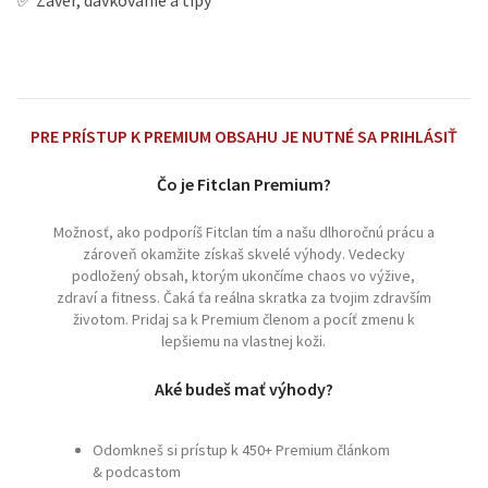
✅ Záver, dávkovanie a tipy
PRE PRÍSTUP K PREMIUM OBSAHU JE NUTNÉ SA PRIHLÁSIŤ
Čo je Fitclan Premium?
Možnosť, ako podporíš Fitclan tím a našu dlhoročnú prácu a
zároveň okamžite získaš skvelé výhody. Vedecky
podložený obsah, ktorým ukončíme chaos vo výžive,
zdraví a fitness. Čaká ťa reálna skratka za tvojim zdravším
životom. Pridaj sa k Premium členom a pocíť zmenu k
lepšiemu na vlastnej koži.
Aké budeš mať výhody?
Odomkneš si prístup k 450+ Premium článkom
& podcastom