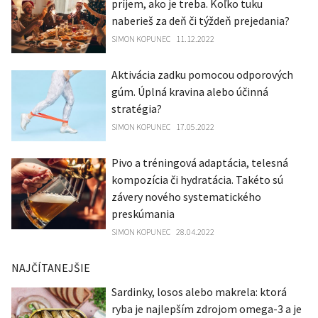
príjem, ako je treba. Koľko tuku
naberieš za deň či týždeň prejedania?
SIMON KOPUNEC
11.12.2022
Aktivácia zadku pomocou odporových
gúm. Úplná kravina alebo účinná
stratégia?
SIMON KOPUNEC
17.05.2022
Pivo a tréningová adaptácia, telesná
kompozícia či hydratácia. Takéto sú
závery nového systematického
preskúmania
SIMON KOPUNEC
28.04.2022
NAJČÍTANEJŠIE
Sardinky, losos alebo makrela: ktorá
ryba je najlepším zdrojom omega-3 a je