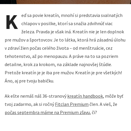
K
eď sa povie kreatín, mnohí si predstavia svalnatých
chlapov v posilke, ktorí sa snažia zdvihnúť viac
železa. Pravda je však iná. Kreatín nie je len doplnok
pre mužov a športovcov. Je to látka, ktorá hrá zásadnú úlohu
v zdraví žien počas celého života – od menštruácie, cez
tehotenstvo, až po menopauzu. A práve na to sa pozriem
detailne, krok za krokom, na základe najnovšej štúdie.
Pretože kreatín je je iba pre mužov. Kreatín je pre všetkých!
Áno, aj pre tvoju babičku.
Ak ešte nemáš náš 36-stranový
kreatín handbook
, môže byť
tvoj zadarmo, ak si ročný
Fitclan Premium
člen. A vieš, že
počas septembra máme na Premium zľavu
, či?