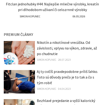
Fitclan jednohubky #44: Najlepšie mliečne výrobky, kreatín
pri dlhodobom užívaní či celozrnné výrobky
SIMON KOPUNEC
06.05.2026
PREMIUM ČLÁNKY
Nikotín a nikotínové vrecúška. Od
závislosti, vplyvu na výkon, zdravie, až
po chudnutie
SIMON KOPUNEC
28.07.2023
Aj ty cvičíš pravdepodobne príliš ľahko.
Toto sú dôvody prečo je to tak a čo s
tým robiť
SIMON KOPUNEC
04.04.2023
Bezhlavé prejedanie a vyšší kalorický