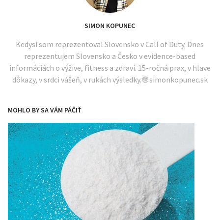
SIMON KOPUNEC
Kedysi som reprezentoval Slovensko v Call of Duty. Dnes
reprezentujem Slovensko a Česko v evidence-based
informáciách o výžive, fitness a zdraví. 15-ročná prax, v hlave
dôkazy, v srdci vášeň, v rukách výsledky. 🌐 simonkopunec.sk
MOHLO BY SA VÁM PÁČIŤ