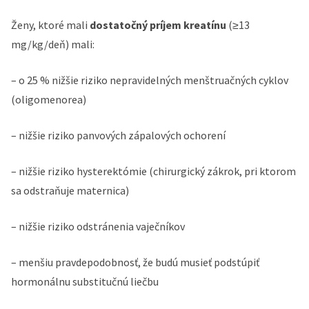
Ženy, ktoré mali
dostatočný príjem kreatínu
(≥13
mg/kg/deň) mali:
– o 25 % nižšie riziko nepravidelných menštruačných cyklov
(oligomenorea)
– nižšie riziko panvových zápalových ochorení
– nižšie riziko hysterektómie (chirurgický zákrok, pri ktorom
sa odstraňuje maternica)
– nižšie riziko odstránenia vaječníkov
– menšiu pravdepodobnosť, že budú musieť podstúpiť
hormonálnu substitučnú liečbu