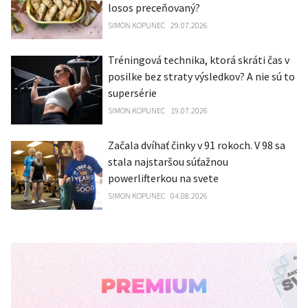
losos preceňovaný?
SIMON KOPUNEC
29.07.2026
Tréningová technika, ktorá skráti čas v
posilke bez straty výsledkov? A nie sú to
supersérie
SIMON KOPUNEC
19.07.2026
Začala dvíhať činky v 91 rokoch. V 98 sa
stala najstaršou súťažnou
powerlifterkou na svete
SIMON KOPUNEC
04.08.2026