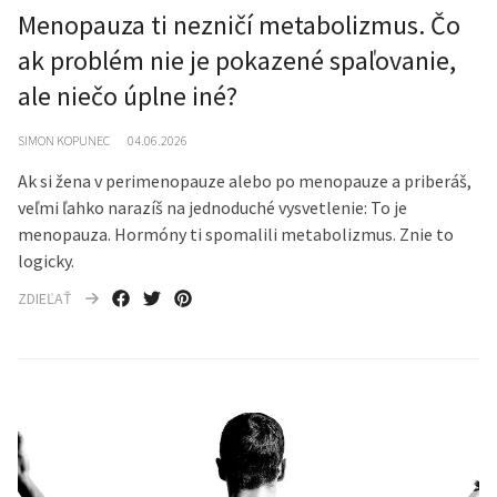
Menopauza ti nezničí metabolizmus. Čo
ak problém nie je pokazené spaľovanie,
ale niečo úplne iné?
SIMON KOPUNEC
04.06.2026
Ak si žena v perimenopauze alebo po menopauze a priberáš,
veľmi ľahko narazíš na jednoduché vysvetlenie: To je
menopauza. Hormóny ti spomalili metabolizmus. Znie to
logicky.
ZDIEĽAŤ