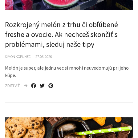
Rozkrojený melón z trhu či obľúbené
freshe a ovocie. Ak nechceš skončiť s
problémami, sleduj naše tipy
SIMON KOPUNEC
27.06.2026
Melón je super, ale jednu vec si mnohí neuvedomujú pri jeho
kúpe.
ZDIEĽAŤ