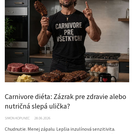
Carnivore diéta: Zázrak pre zdravie alebo
nutričná slepá ulička?
SIMON KOPUNEC
28.06.2026
Chudnutie. Menej zápalu. Lepšia inzulínová senzitivita.