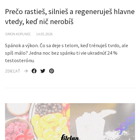
Prečo rastieš, silnieš a regeneruješ hlavne
vtedy, keď nič nerobíš
SIMON KOPUNEC
14.05.2026
Spánok a výkon. Čo sa deje s telom, keď trénuješ tvrdo, ale
spíš málo? Jedna noc bez spánku ti vie ukradnúť 24 %
testosterónu.
ZDIEĽAŤ