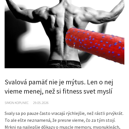
Svalová pamäť nie je mýtus. Len o nej
vieme menej, než si fitness svet myslí
SIMON KOPUNEC
29.05.2026
Svaly sa po pauze často vracajú rýchlejšie, než rástli prvýkrát.
To ale ešte neznamená, že presne vieme, čo za tým stojí.
Mrkni na najlepšie dôkazy o muscle memory, myonukleách,