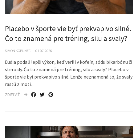
Placebo v športe vie byť prekvapivo silné.
Čo to znamená pre tréning, silu a svaly?
SIMON KOPUNEC
01.07.2026
Ľudia podali lepší výkon, keď verili v kofeín, sódu bikarbónu či
steroidy. Čo to znamená pre tréning, silu a svaly? Placebo v
športe vie byť prekvapivo silné. Lenže neznamená to, že svaly
rastú z moti...
ZDIEĽAŤ