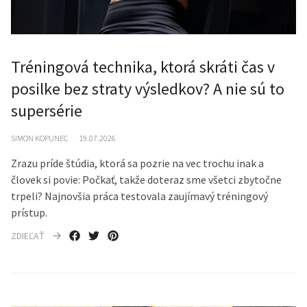
Tréningová technika, ktorá skráti čas v
posilke bez straty výsledkov? A nie sú to
supersérie
SIMON KOPUNEC
19.07.2026
Zrazu príde štúdia, ktorá sa pozrie na vec trochu inak a
človek si povie: Počkať, takže doteraz sme všetci zbytočne
trpeli? Najnovšia práca testovala zaujímavý tréningový
prístup.
ZDIEĽAŤ