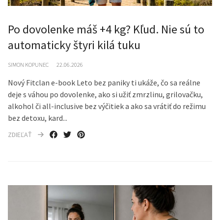
Po dovolenke máš +4 kg? Kľud. Nie sú to
automaticky štyri kilá tuku
SIMON KOPUNEC
22.06.2026
Nový Fitclan e-book Leto bez paniky ti ukáže, čo sa reálne
deje s váhou po dovolenke, ako si užiť zmrzlinu, grilovačku,
alkohol či all-inclusive bez výčitiek a ako sa vrátiť do režimu
bez detoxu, kard...
ZDIEĽAŤ