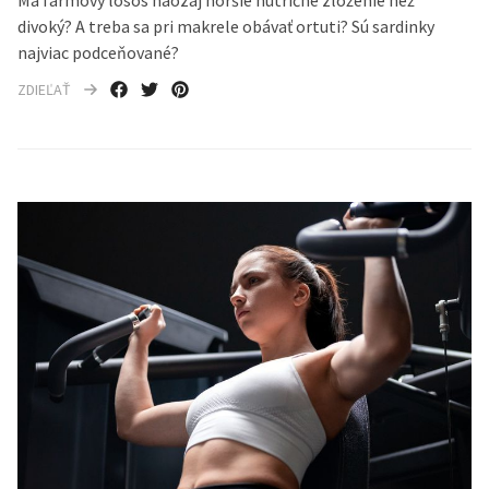
Má farmový losos naozaj horšie nutričné zloženie než
divoký? A treba sa pri makrele obávať ortuti? Sú sardinky
najviac podceňované?
ZDIEĽAŤ