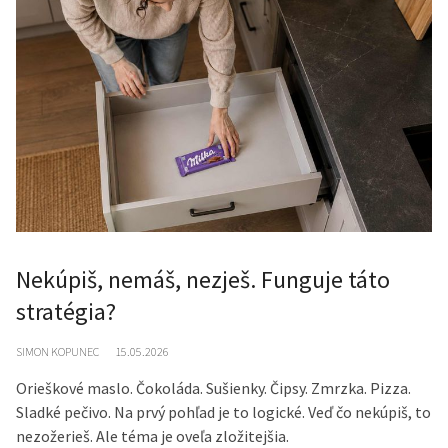
Nekúpiš, nemáš, nezješ. Funguje táto
stratégia?
SIMON KOPUNEC
15.05.2026
Orieškové maslo. Čokoláda. Sušienky. Čipsy. Zmrzka. Pizza.
Sladké pečivo. Na prvý pohľad je to logické. Veď čo nekúpiš, to
nezožerieš. Ale téma je oveľa zložitejšia.