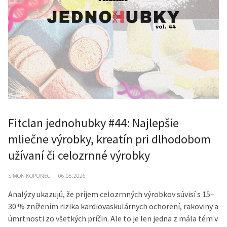
Fitclan jednohubky #44: Najlepšie
mliečne výrobky, kreatín pri dlhodobom
užívaní či celozrnné výrobky
SIMON KOPUNEC
06.05.2026
Analýzy ukazujú, že príjem celozrnných výrobkov súvisí s 15–
30 % znížením rizika kardiovaskulárnych ochorení, rakoviny a
úmrtnosti zo všetkých príčin. Ale to je len jedna z mála tém v