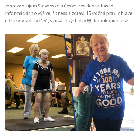
reprezentujem Slovensko a Česko v evidence-based
informáciách o výžive, fitness a zdraví. 15-ročná prax, v hlave
dôkazy, v srdci vášeň, v rukách výsledky. 🌐 simonkopunec.sk