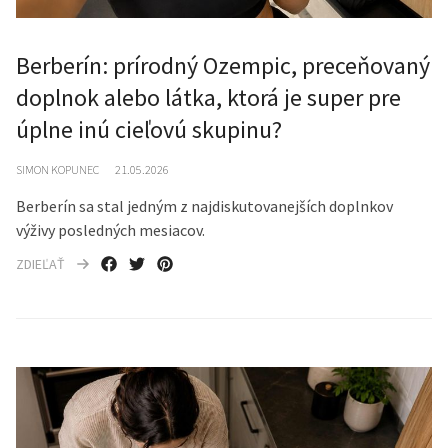
Berberín: prírodný Ozempic, preceňovaný
doplnok alebo látka, ktorá je super pre
úplne inú cieľovú skupinu?
SIMON KOPUNEC
21.05.2026
Berberín sa stal jedným z najdiskutovanejších doplnkov
výživy posledných mesiacov.
ZDIEĽAŤ