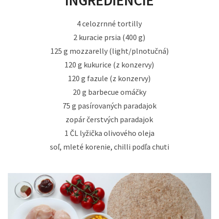
INGREDIENCIE
4 celozrnné tortilly
2 kuracie prsia (400 g)
125 g mozzarelly (light/plnotučná)
120 g kukurice (z konzervy)
120 g fazule (z konzervy)
20 g barbecue omáčky
75 g pasírovaných paradajok
zopár čerstvých paradajok
1 ČL lyžička olivového oleja
soľ, mleté korenie, chilli podľa chuti