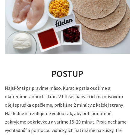
POSTUP
Najskôr si pripravíme mäso. Kuracie prsia osolíme a
okoreníme z oboch strán. V hlbšej panvici ich na olivovom
oleji sprudka opečieme, približne 2 minúty z každej strany.
Následne ich zalejeme vodou tak, aby boli ponorené,
zakryjeme pokrievkou a varíme 15-20 minút. Prsia necháme
vychladnúť a pomocou vidličky ich natrháme na kúsky. Tie