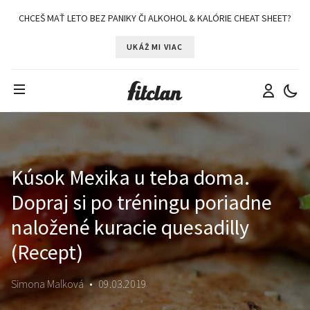
CHCEŠ MAŤ LETO BEZ PANIKY ČI ALKOHOL & KALÓRIE CHEAT SHEET?
UKÁŽ MI VIAC
Kúsok Mexika u teba doma.
Dopraj si po tréningu poriadne
naložené kuracie quesadilly
(Recept)
Simona Malková
•
09.03.2019