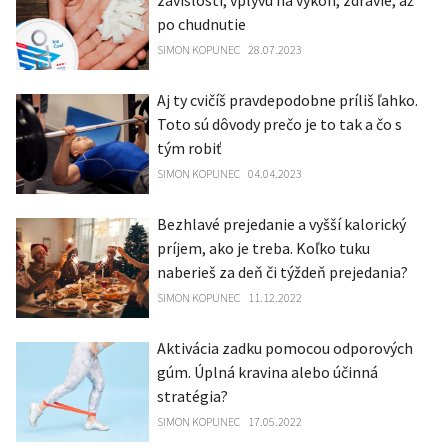
závislosti, vplyvu na výkon, zdravie, až
po chudnutie
SIMON KOPUNEC
28.07.2023
Aj ty cvičíš pravdepodobne príliš ľahko.
Toto sú dôvody prečo je to tak a čo s
tým robiť
SIMON KOPUNEC
04.04.2023
Bezhlavé prejedanie a vyšší kalorický
príjem, ako je treba. Koľko tuku
naberieš za deň či týždeň prejedania?
SIMON KOPUNEC
11.12.2022
Aktivácia zadku pomocou odporových
gúm. Úplná kravina alebo účinná
stratégia?
SIMON KOPUNEC
17.05.2022