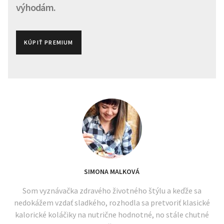
výhodám.
KÚPIŤ PREMIUM
SIMONA MALKOVÁ
Som vyznávačka zdravého životného štýlu a keďže sa
nedokážem vzdať sladkého, rozhodla sa pretvoriť klasické
kalorické koláčiky na nutrične hodnotné, no stále chutné