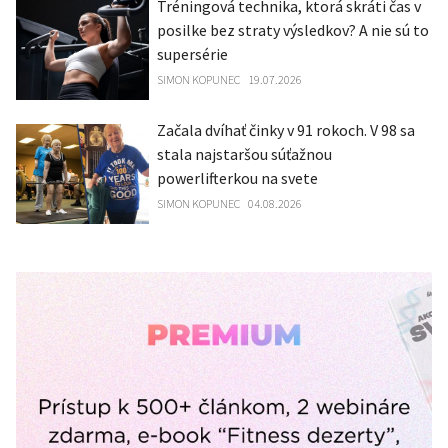
Tréningová technika, ktorá skráti čas v
posilke bez straty výsledkov? A nie sú to
supersérie
SIMON KOPUNEC
19.07.2026
Začala dvíhať činky v 91 rokoch. V 98 sa
stala najstaršou súťažnou
powerlifterkou na svete
SIMON KOPUNEC
04.08.2026