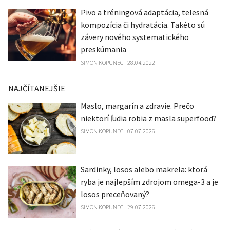
Pivo a tréningová adaptácia, telesná
kompozícia či hydratácia. Takéto sú
závery nového systematického
preskúmania
SIMON KOPUNEC
28.04.2022
NAJČÍTANEJŠIE
Maslo, margarín a zdravie. Prečo
niektorí ľudia robia z masla superfood?
SIMON KOPUNEC
07.07.2026
Sardinky, losos alebo makrela: ktorá
ryba je najlepším zdrojom omega-3 a je
losos preceňovaný?
SIMON KOPUNEC
29.07.2026