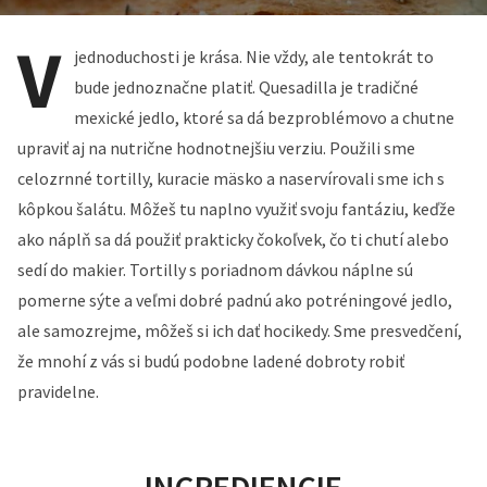
V
jednoduchosti je krása. Nie vždy, ale tentokrát to
bude jednoznačne platiť. Quesadilla je tradičné
mexické jedlo, ktoré sa dá bezproblémovo a chutne
upraviť aj na nutrične hodnotnejšiu verziu. Použili sme
celozrnné tortilly, kuracie mäsko a naservírovali sme ich s
kôpkou šalátu. Môžeš tu naplno využiť svoju fantáziu, keďže
ako náplň sa dá použiť prakticky čokoľvek, čo ti chutí alebo
sedí do makier. Tortilly s poriadnom dávkou náplne sú
pomerne sýte a veľmi dobré padnú ako potréningové jedlo,
ale samozrejme, môžeš si ich dať hocikedy. Sme presvedčení,
že mnohí z vás si budú podobne ladené dobroty robiť
pravidelne.