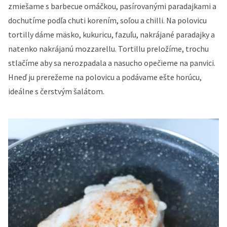
zmiešame s barbecue omáčkou, pasírovanými paradajkami a
dochutíme podľa chuti korením, soľou a chilli. Na polovicu
tortilly dáme mäsko, kukuricu, fazuľu, nakrájané paradajky a
natenko nakrájanú mozzarellu. Tortillu preložíme, trochu
stlačíme aby sa nerozpadala a nasucho opečieme na panvici.
Hneď ju prerežeme na polovicu a podávame ešte horúcu,
ideálne s čerstvým šalátom.