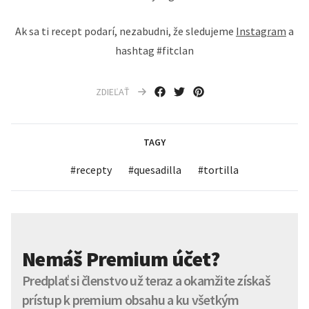
Ak sa ti recept podarí, nezabudni, že sledujeme
Instagram
a
hashtag #fitclan
ZDIEĽAŤ
TAGY
#
recepty
#
quesadilla
#
tortilla
Nemáš Premium účet?
Predplať si členstvo už teraz a okamžite získaš
prístup k premium obsahu a ku všetkým