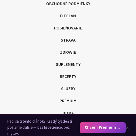
OBCHODNÉ PODMIENKY
FITCLAN
POSILŇOVANIE
STRAVA
ZDRAVIE
SUPLEMENTY
RECEPTY
SLUŽBY
PREMIUM
DOMA
Páči sa ti tento článok? Každý týždeň ti
SHOP
×
pošleme ďalšie — bez broscience, bez
Chcem Premium →
mýtov.