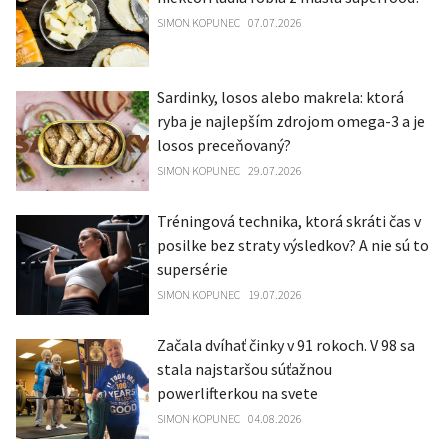
SIMON KOPUNEC
07.07.2026
Sardinky, losos alebo makrela: ktorá
ryba je najlepším zdrojom omega-3 a je
losos preceňovaný?
SIMON KOPUNEC
29.07.2026
Tréningová technika, ktorá skráti čas v
posilke bez straty výsledkov? A nie sú to
supersérie
SIMON KOPUNEC
19.07.2026
Začala dvíhať činky v 91 rokoch. V 98 sa
stala najstaršou súťažnou
powerlifterkou na svete
SIMON KOPUNEC
04.08.2026