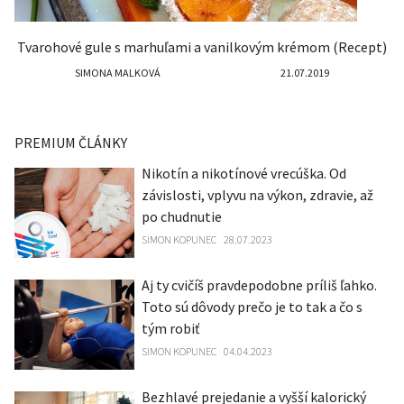
Tvarohové gule s marhuľami a vanilkovým krémom (Recept)
SIMONA MALKOVÁ
21.07.2019
PREMIUM ČLÁNKY
Nikotín a nikotínové vrecúška. Od
závislosti, vplyvu na výkon, zdravie, až
po chudnutie
SIMON KOPUNEC
28.07.2023
Aj ty cvičíš pravdepodobne príliš ľahko.
Toto sú dôvody prečo je to tak a čo s
tým robiť
SIMON KOPUNEC
04.04.2023
Bezhlavé prejedanie a vyšší kalorický