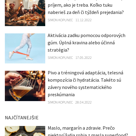
príjem, ako je treba. Koľko tuku
naberieš za deň či týždeň prejedania?
SIMON KOPUNEC
11.12.2022
Aktivácia zadku pomocou odporových
gúm. Úplná kravina alebo účinná
stratégia?
SIMON KOPUNEC
17.05.2022
Pivo a tréningová adaptácia, telesná
kompozícia či hydratácia. Takéto sú
závery nového systematického
preskúmania
SIMON KOPUNEC
28.04.2022
NAJČÍTANEJŠIE
Maslo, margarín a zdravie. Prečo
niektorí ľudia robia z masla superfood?