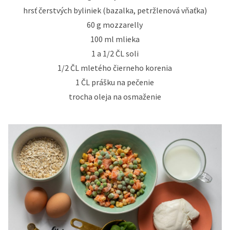
hrsť čerstvých byliniek (bazalka, petržlenová vňaťka)
60 g mozzarelly
100 ml mlieka
1 a 1/2 ČL soli
1/2 ČL mletého čierneho korenia
1 ČL prášku na pečenie
trocha oleja na osmaženie