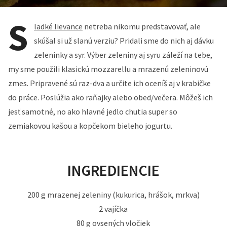
S
ladké lievance
netreba nikomu predstavovať, ale
skúšal si už slanú verziu? Pridali sme do nich aj dávku
zeleninky a syr. Výber zeleniny aj syru záleží na tebe,
my sme použili klasickú mozzarellu a mrazenú zeleninovú
zmes. Pripravené sú raz-dva a určite ich oceníš aj v krabičke
do práce. Poslúžia ako raňajky alebo obed/večera. Môžeš ich
jesť samotné, no ako hlavné jedlo chutia super so
zemiakovou kašou a kopčekom bieleho jogurtu.
INGREDIENCIE
200 g mrazenej zeleniny (kukurica, hrášok, mrkva)
2 vajíčka
80 g ovsených vločiek