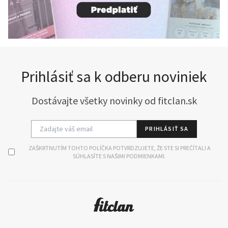
Prihlásiť sa k odberu noviniek
Dostávajte všetky novinky od fitclan.sk
PRIHLÁSIŤ SA
ZAŠKRTNUTÍM TOHTO POLÍČKA POTVRDZUJETE, ŽE STE SI PREČÍTALI A
SÚHLASÍTE S NAŠIMI PODMIENKAMI.