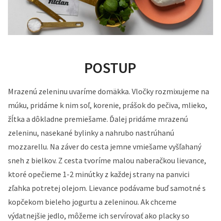
POSTUP
Mrazenú zeleninu uvaríme domäkka. Vločky rozmixujeme na
múku, pridáme k nim soľ, korenie, prášok do pečiva, mlieko,
žĺtka a dôkladne premiešame. Ďalej pridáme mrazenú
zeleninu, nasekané bylinky a nahrubo nastrúhanú
mozzarellu. Na záver do cesta jemne vmiešame vyšľahaný
sneh z bielkov. Z cesta tvoríme malou naberačkou lievance,
ktoré opečieme 1-2 minútky z každej strany na panvici
zľahka potretej olejom. Lievance podávame buď samotné s
kopčekom bieleho jogurtu a zeleninou. Ak chceme
výdatnejšie jedlo, môžeme ich servírovať ako placky so