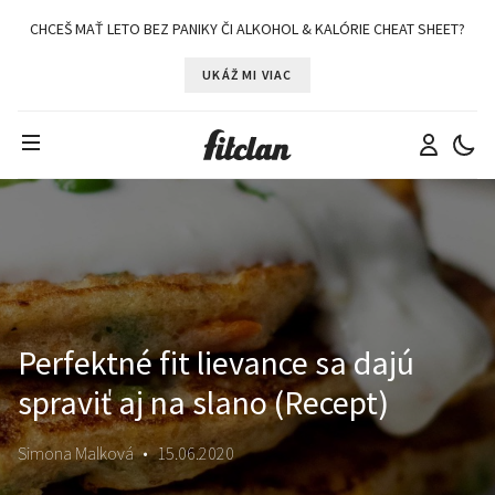
CHCEŠ MAŤ LETO BEZ PANIKY ČI ALKOHOL & KALÓRIE CHEAT SHEET?
UKÁŽ MI VIAC
Perfektné fit lievance sa dajú
spraviť aj na slano (Recept)
Simona Malková
•
15.06.2020