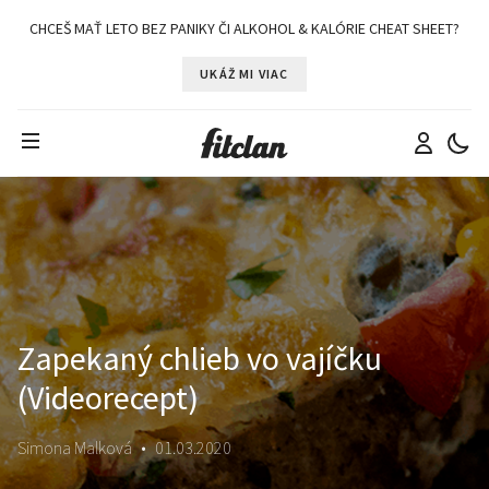
CHCEŠ MAŤ LETO BEZ PANIKY ČI ALKOHOL & KALÓRIE CHEAT SHEET?
UKÁŽ MI VIAC
Zapekaný chlieb vo vajíčku
(Videorecept)
Simona Malková
•
01.03.2020