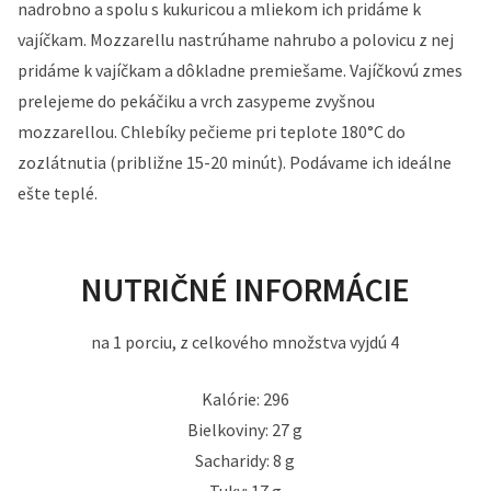
nadrobno a spolu s kukuricou a mliekom ich pridáme k
vajíčkam. Mozzarellu nastrúhame nahrubo a polovicu z nej
pridáme k vajíčkam a dôkladne premiešame. Vajíčkovú zmes
prelejeme do pekáčiku a vrch zasypeme zvyšnou
mozzarellou. Chlebíky pečieme pri teplote 180°C do
zozlátnutia (približne 15-20 minút). Podávame ich ideálne
ešte teplé.
NUTRIČNÉ INFORMÁCIE
na 1 porciu, z celkového množstva vyjdú 4
Kalórie: 296
Bielkoviny: 27 g
Sacharidy: 8 g