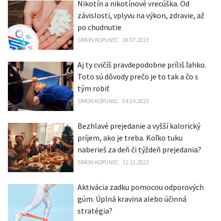
Nikotín a nikotínové vrecúška. Od
závislosti, vplyvu na výkon, zdravie, až
po chudnutie
SIMON KOPUNEC
28.07.2023
Aj ty cvičíš pravdepodobne príliš ľahko.
Toto sú dôvody prečo je to tak a čo s
tým robiť
SIMON KOPUNEC
04.04.2023
Bezhlavé prejedanie a vyšší kalorický
príjem, ako je treba. Koľko tuku
naberieš za deň či týždeň prejedania?
SIMON KOPUNEC
11.12.2022
Aktivácia zadku pomocou odporových
gúm. Úplná kravina alebo účinná
stratégia?