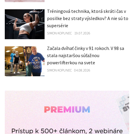
Tréningová technika, ktorá skráti čas v
posilke bez straty výsledkov? A nie sú to
supersérie
SIMON KOPUNEC
19.07.2026
Začala dvíhať činky v 91 rokoch. V 98 sa
stala najstaršou súťažnou
powerlifterkou na svete
SIMON KOPUNEC
04.08.2026