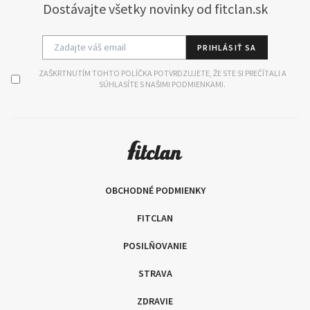
Dostávajte všetky novinky od fitclan.sk
PRIHLÁSIŤ SA
ZAŠKRTNUTÍM TOHTO POLÍČKA POTVRDZUJETE, ŽE STE SI PREČÍTALI A
SÚHLASÍTE S NAŠIMI PODMIENKAMI.
OBCHODNÉ PODMIENKY
FITCLAN
POSILŇOVANIE
STRAVA
ZDRAVIE