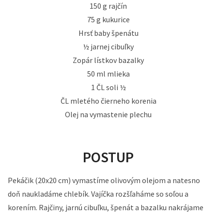
150 g rajčín
75 g kukurice
Hrsť baby špenátu
½ jarnej cibuľky
Zopár lístkov bazalky
50 ml mlieka
1 ČL soli ½
ČL mletého čierneho korenia
Olej na vymastenie plechu
POSTUP
Pekáčik (20x20 cm) vymastíme olivovým olejom a natesno
doň naukladáme chlebík. Vajíčka rozšľaháme so soľou a
korením. Rajčiny, jarnú cibuľku, špenát a bazalku nakrájame