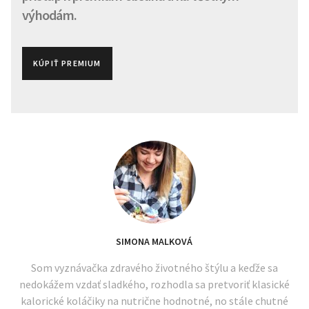
výhodám.
KÚPIŤ PREMIUM
SIMONA MALKOVÁ
Som vyznávačka zdravého životného štýlu a keďže sa
nedokážem vzdať sladkého, rozhodla sa pretvoriť klasické
kalorické koláčiky na nutrične hodnotné, no stále chutné