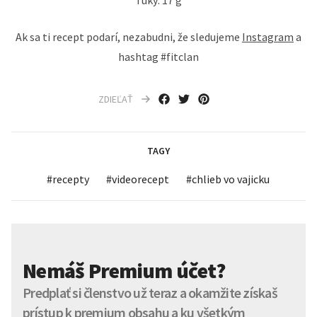
Tuky: 17 g
Ak sa ti recept podarí, nezabudni, že sledujeme
Instagram
a
hashtag #fitclan
ZDIEĽAŤ
TAGY
#
recepty
#
videorecept
#
chlieb vo vajicku
Nemáš Premium účet?
Predplať si členstvo už teraz a okamžite získaš
prístup k premium obsahu a ku všetkým