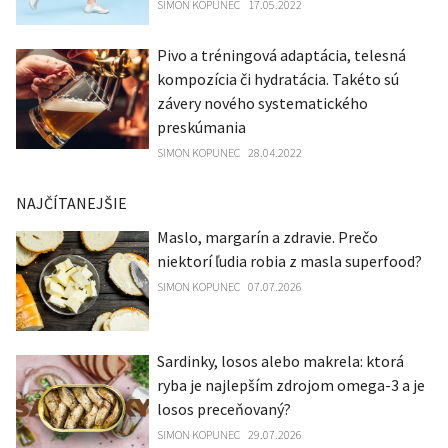
SIMON KOPUNEC
17.05.2022
Pivo a tréningová adaptácia, telesná
kompozícia či hydratácia. Takéto sú
závery nového systematického
preskúmania
SIMON KOPUNEC
28.04.2022
NAJČÍTANEJŠIE
Maslo, margarín a zdravie. Prečo
niektorí ľudia robia z masla superfood?
SIMON KOPUNEC
07.07.2026
Sardinky, losos alebo makrela: ktorá
ryba je najlepším zdrojom omega-3 a je
losos preceňovaný?
SIMON KOPUNEC
29.07.2026