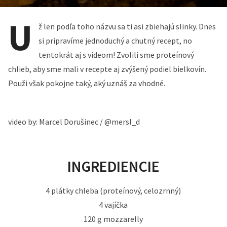
U
ž len podľa toho názvu sa ti asi zbiehajú slinky. Dnes
si pripravíme jednoduchý a chutný recept, no
tentokrát aj s videom! Zvolili sme proteínový
chlieb, aby sme mali v recepte aj zvýšený podiel bielkovín.
Použi však pokojne taký, aký uznáš za vhodné.
video by: Marcel Dorušinec / @mersl_d
INGREDIENCIE
4 plátky chleba (proteínový, celozrnný)
4 vajíčka
120 g mozzarelly