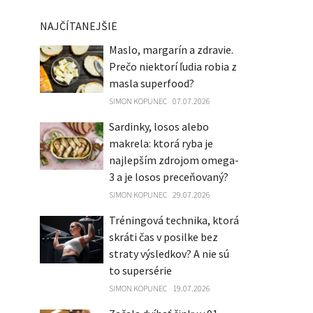
NAJČÍTANEJŠIE
Maslo, margarín a zdravie.
Prečo niektorí ľudia robia z
masla superfood?
SIMON KOPUNEC
07.07.2026
Sardinky, losos alebo
makrela: ktorá ryba je
najlepším zdrojom omega-
3 a je losos preceňovaný?
SIMON KOPUNEC
29.07.2026
Tréningová technika, ktorá
skráti čas v posilke bez
straty výsledkov? A nie sú
to supersérie
SIMON KOPUNEC
19.07.2026