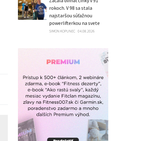
Začala dvíhať činky v 91
rokoch. V 98 sa stala
najstaršou súťažnou
powerlifterkou na svete
SIMON KOPUNEC
04.08.2026