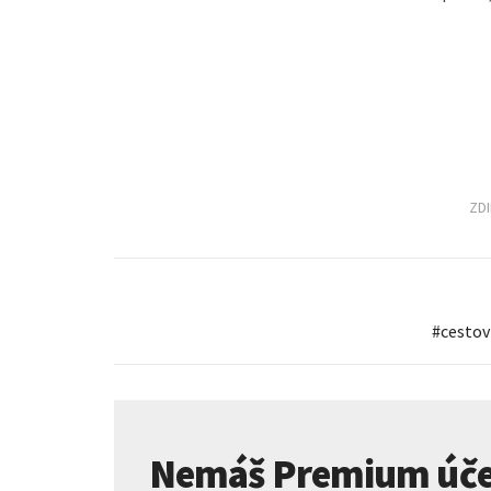
ZD
#
cestov
Nemáš Premium úče