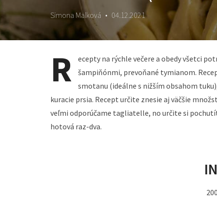
Simona Malková
•
04.12.2021
R
ecepty na rýchle večere a obedy všetci po
šampiňónmi, prevoňané tymianom. Recept 
smotanu (ideálne s nižším obsahom tuku), 
kuracie prsia. Recept určite znesie aj väčšie množs
veľmi odporúčame tagliatelle, no určite si pochutít
hotová raz-dva.
I
200