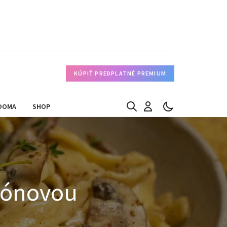
KÚPIŤ PREDPLATNÉ PREMIUM
DOMA
SHOP
ňónovou