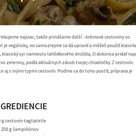
trebujeme najviac, takže prinášame ďalší - krémové cestoviny so
je vegánsky, no samozrejme sa dá upraviť a môžeš použiť klasick
klasický syr namiesto lahôdkového droždia, či dokonca pridať nap
tvo zeleniny, podľa aktuálnych zásob tvojej chladničky. Z cestovín
e aj s inými typmi cestovín. Poďme sa do toho pustiť, príprava je
NGREDIENCIE
 g cestovín tagliatelle
250 g šampiňónov