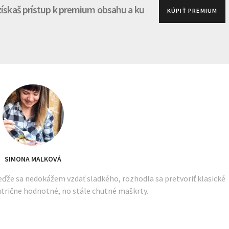
 získaš prístup k premium obsahu a ku
KÚPIŤ PREMIUM
SIMONA MALKOVÁ
ďže sa nedokážem vzdať sladkého, rozhodla sa pretvoriť klasické
utrične hodnotné, no stále chutné maškrty.