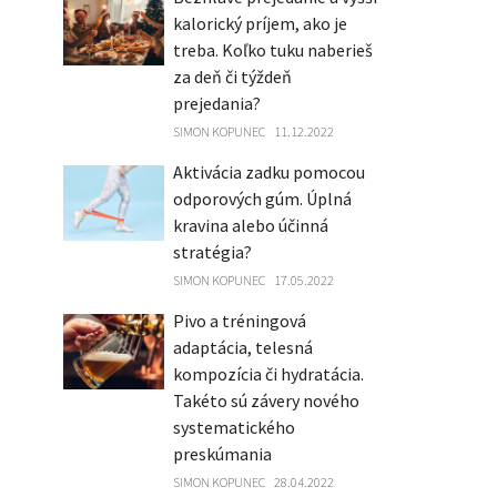
kalorický príjem, ako je
treba. Koľko tuku naberieš
za deň či týždeň
prejedania?
SIMON KOPUNEC
11.12.2022
Aktivácia zadku pomocou
odporových gúm. Úplná
kravina alebo účinná
stratégia?
SIMON KOPUNEC
17.05.2022
Pivo a tréningová
adaptácia, telesná
kompozícia či hydratácia.
Takéto sú závery nového
systematického
preskúmania
SIMON KOPUNEC
28.04.2022