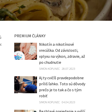
PREMIUM ČLÁNKY
ú
r.
Nikotín a nikotínové
vrecúška. Od závislosti,
vplyvu na výkon, zdravie, až
po chudnutie
SIMON KOPUNEC
28.07.2023
Aj ty cvičíš pravdepodobne
príliš ľahko. Toto sú dôvody
prečo je to tak a čo s tým
robiť
SIMON KOPUNEC
04.04.2023
Bezhlavé prejedanie a vyšší