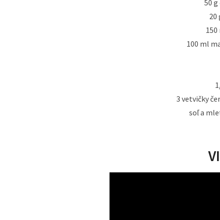
50 g
20 
150 
100 ml ma
1
3 vetvičky č
soľ a mle
V