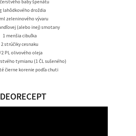
 čerstvého baby špenátu
g lahôdkového droždia
ml zeleninového vývaru
ndľovej (alebo inej) smotany
1 menšia cibuľka
2 strúčiky cesnaku
/2 PL olivového oleja
erstvého tymianu (1 ČL sušeného)
té čierne korenie podľa chuti
IDEORECEPT