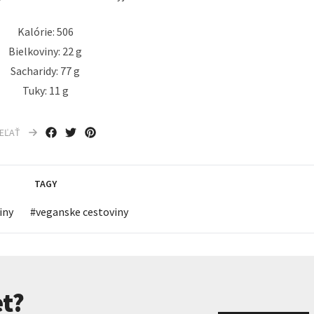
Kalórie: 506
Bielkoviny: 22 g
Sacharidy: 77 g
Tuky: 11 g
IEĽAŤ
TAGY
iny
#
veganske cestoviny
t?