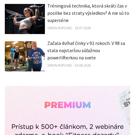
Tréningová technika, ktorá skráti čas v
posilke bez straty výsledkov? A nie sú to
supersérie
SIMON KOPUNEC
19.07.2026
Začala dvíhať činky v 91 rokoch. V 98 sa
stala najstaršou súťažnou
powerlifterkou na svete
SIMON KOPUNEC
04.08.2026