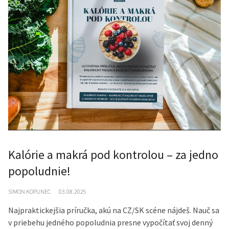
Kalórie a makrá pod kontrolou – za jedno
popoludnie!
SIMON KOPUNEC
03.08.2025
Najpraktickejšia príručka, akú na CZ/SK scéne nájdeš. Nauč sa
v priebehu jedného popoludnia presne vypočítať svoj denný