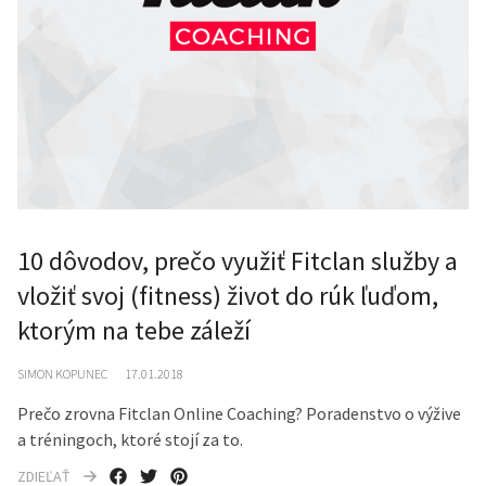
10 dôvodov, prečo využiť Fitclan služby a
vložiť svoj (fitness) život do rúk ľuďom,
ktorým na tebe záleží
SIMON KOPUNEC
17.01.2018
Prečo zrovna Fitclan Online Coaching? Poradenstvo o výžive
a tréningoch, ktoré stojí za to.
ZDIEĽAŤ