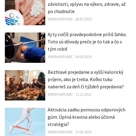
závislosti, vplyvu na výkon, zdravie, až
po chudnutie
SIMON KOPUNEC
28.07.2023
Aj ty cvičíš pravdepodobne príliš ľahko.
Toto sú dôvody prečo je to tak a čo s
tým robiť
SIMON KOPUNEC
04.04.2023
Bezhlavé prejedanie a vyšší kalorický
príjem, ako je treba. Koľko tuku
naberieš za deň či týždeň prejedania?
SIMON KOPUNEC
11.12.2022
Aktivácia zadku pomocou odporových
gúm. Úplná kravina alebo účinná
stratégia?
SIMON KOPUNEC
17.05.2022