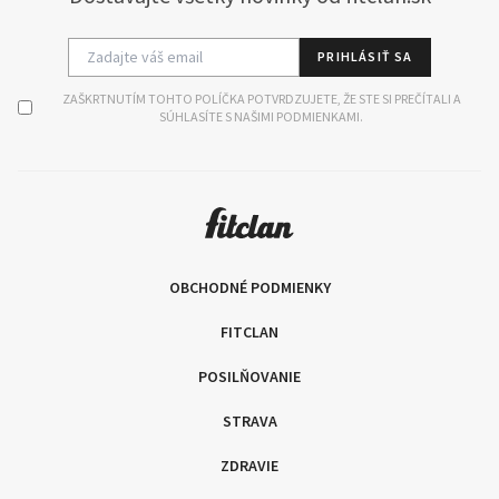
PRIHLÁSIŤ SA
ZAŠKRTNUTÍM TOHTO POLÍČKA POTVRDZUJETE, ŽE STE SI PREČÍTALI A
SÚHLASÍTE S NAŠIMI PODMIENKAMI.
OBCHODNÉ PODMIENKY
FITCLAN
POSILŇOVANIE
STRAVA
ZDRAVIE