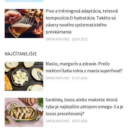
Pivo a tréningová adaptácia, telesná
kompozícia či hydratácia. Takéto sú
závery nového systematického
preskúmania
SIMON KOPUNEC
28.04.2022
NAJČÍTANEJŠIE
Maslo, margarín a zdravie. Prečo
niektorí ľudia robia z masla superfood?
SIMON KOPUNEC
07.07.2026
Sardinky, losos alebo makrela: ktorá
ryba je najlepším zdrojom omega-3 a je
losos preceňovaný?
SIMON KOPUNEC
29.07.2026