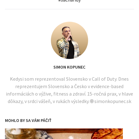
SIMON KOPUNEC
Kedysi som reprezentoval Slovensko v Call of Duty. Dnes
reprezentujem Slovensko a Česko v evidence-based
informáciách o výžive, fitness a zdraví. 15-ročná prax, v hlave
dôkazy, v srdci vášeň, v rukách výsledky. 🌐 simonkopunec.sk
MOHLO BY SA VÁM PÁČIŤ