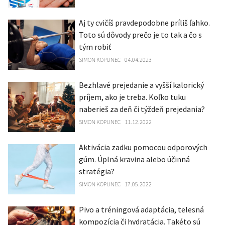
Aj ty cvičíš pravdepodobne príliš ľahko.
Toto sú dôvody prečo je to tak a čo s
tým robiť
SIMON KOPUNEC
04.04.2023
Bezhlavé prejedanie a vyšší kalorický
príjem, ako je treba. Koľko tuku
naberieš za deň či týždeň prejedania?
SIMON KOPUNEC
11.12.2022
Aktivácia zadku pomocou odporových
gúm. Úplná kravina alebo účinná
stratégia?
SIMON KOPUNEC
17.05.2022
Pivo a tréningová adaptácia, telesná
kompozícia či hydratácia. Takéto sú