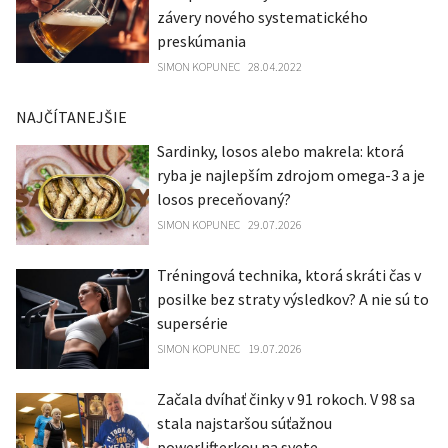
závery nového systematického
preskúmania
SIMON KOPUNEC
28.04.2022
NAJČÍTANEJŠIE
Sardinky, losos alebo makrela: ktorá
ryba je najlepším zdrojom omega-3 a je
losos preceňovaný?
SIMON KOPUNEC
29.07.2026
Tréningová technika, ktorá skráti čas v
posilke bez straty výsledkov? A nie sú to
supersérie
SIMON KOPUNEC
19.07.2026
Začala dvíhať činky v 91 rokoch. V 98 sa
stala najstaršou súťažnou
powerlifterkou na svete