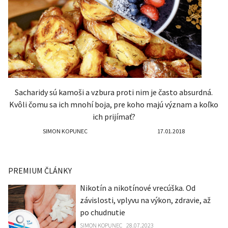
Sacharidy sú kamoši a vzbura proti nim je často absurdná.
Kvôli čomu sa ich mnohí boja, pre koho majú význam a koľko
ich prijímať?
SIMON KOPUNEC
17.01.2018
PREMIUM ČLÁNKY
Nikotín a nikotínové vrecúška. Od
závislosti, vplyvu na výkon, zdravie, až
po chudnutie
SIMON KOPUNEC
28.07.2023