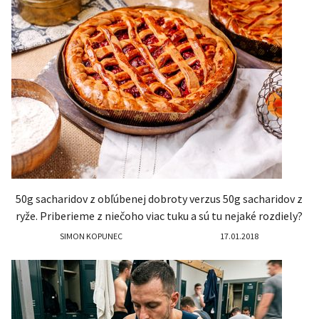
50g sacharidov z obľúbenej dobroty verzus 50g sacharidov z
ryže. Priberieme z niečoho viac tuku a sú tu nejaké rozdiely?
SIMON KOPUNEC
17.01.2018