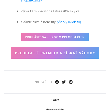
shop.fitclan.sk
Zľava 13 % v e-shope Fitness007.sk / cz
a ďalšie skvelé benefity
(všetky uvidíš tu)
PRIHLÁSIŤ SA – UŽ SOM PREMIUM ČLEN
PREDPLATIŤ PREMIUM A ZÍSKAŤ VÝHODY
ZDIEĽAŤ
TAGY
#
sacharidy