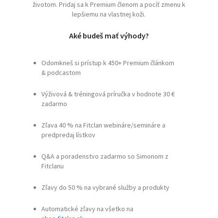
životom. Pridaj sa k Premium členom a pocíť zmenu k
lepšiemu na vlastnej koži.
Aké budeš mať výhody?
Odomkneš si prístup k 450+ Premium článkom
& podcastom
Výživová & tréningová príručka v hodnote 30 €
zadarmo
Zľava 40 % na Fitclan webináre/semináre a
predpredaj lístkov
Q&A a poradenstvo zadarmo so Simonom z
Fitclanu
Zľavy do 50 % na vybrané služby a produkty
Automatické zľavy na všetko na