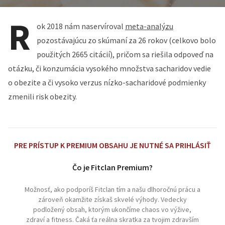
R
ok 2018 nám naservíroval
meta-analýzu
pozostávajúcu zo skúmaní za 26 rokov (celkovo bolo
použitých 2665 citácií), pričom sa riešila odpoveď na
otázku, či konzumácia vysokého množstva sacharidov vedie
o obezite a či vysoko verzus nízko-sacharidové podmienky
zmenili risk obezity.
PRE PRÍSTUP K PREMIUM OBSAHU JE NUTNÉ SA PRIHLÁSIŤ
Čo je Fitclan Premium?
Možnosť, ako podporíš Fitclan tím a našu dlhoročnú prácu a
zároveň okamžite získaš skvelé výhody. Vedecky
podložený obsah, ktorým ukončíme chaos vo výžive,
zdraví a fitness. Čaká ťa reálna skratka za tvojim zdravším