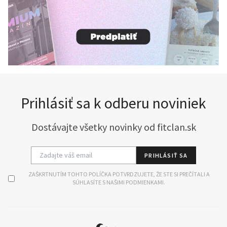
Prihlásiť sa k odberu noviniek
Dostávajte všetky novinky od fitclan.sk
PRIHLÁSIŤ SA
ZAŠKRTNUTÍM TOHTO POLÍČKA POTVRDZUJETE, ŽE STE SI PREČÍTALI A
SÚHLASÍTE S NAŠIMI PODMIENKAMI.