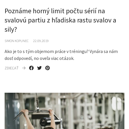
Poznáme horný limit počtu sérií na
svalovú partiu z hľadiska rastu svalov a
sily?
SIMON KOPUNEC
22.09.2019
Ako je to s tým objemom práce v tréningu? Vynára sa nám
dosť odpovedí, no oveľa viac otázok.
ZDIEĽAŤ