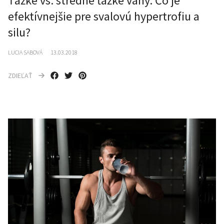
Ťažké vs. stredne ťažké váhy. Čo je
efektívnejšie pre svalovú hypertrofiu a
silu?
LUCIA SABOVÁ
13.03.2018
ZDIEĽAŤ