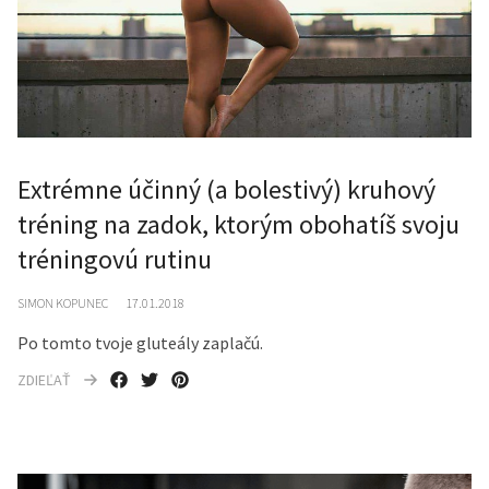
Extrémne účinný (a bolestivý) kruhový
tréning na zadok, ktorým obohatíš svoju
tréningovú rutinu
SIMON KOPUNEC
17.01.2018
Po tomto tvoje gluteály zaplačú.
ZDIEĽAŤ