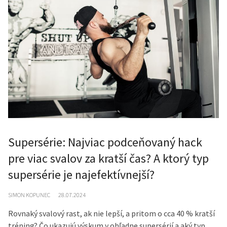
Supersérie: Najviac podceňovaný hack
pre viac svalov za kratší čas? A ktorý typ
supersérie je najefektívnejší?
SIMON KOPUNEC
28.07.2024
Rovnaký svalový rast, ak nie lepší, a pritom o cca 40 % kratší
tréning? Čo ukazujú výskum y ohľadne supersérií a aký typ