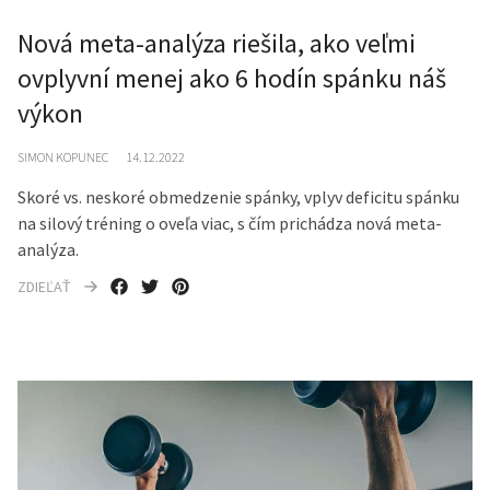
Nová meta-analýza riešila, ako veľmi
ovplyvní menej ako 6 hodín spánku náš
výkon
SIMON KOPUNEC
14.12.2022
Skoré vs. neskoré obmedzenie spánky, vplyv deficitu spánku
na silový tréning o oveľa viac, s čím prichádza nová meta-
analýza.
ZDIEĽAŤ