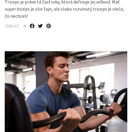
Triceps je práve tá časť ruky, ktorá definuje jej veľkosť. Mať
super biceps je síce fajn, ale slabo rozvinutý triceps je niečo,
čo nechceš!
ZDIEĽAŤ