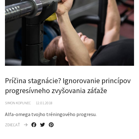
Príčina stagnácie? Ignorovanie princípov
progresívneho zvyšovania záťaže
SIMON KOPUNEC
12.01.2018
Alfa-omega tvojho tréningového progresu.
ZDIEĽAŤ