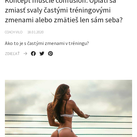
Koncept muscle confusion. Oplatí sa
zmiasť svaly častými tréningovými
zmenami alebo zmätieš len sám seba?
COACH VILO
18.01.2020
Ako to je s častými zmenami v tréningu?
ZDIEĽAŤ