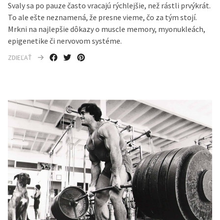
Svaly sa po pauze často vracajú rýchlejšie, než rástli prvýkrát.
To ale ešte neznamená, že presne vieme, čo za tým stojí.
Mrkni na najlepšie dôkazy o muscle memory, myonukleách,
epigenetike či nervovom systéme.
ZDIEĽAŤ