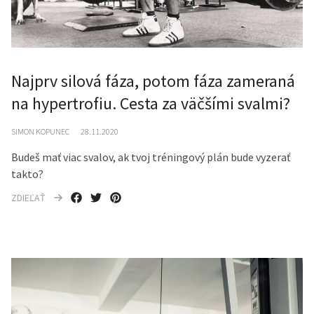
Najprv silová fáza, potom fáza zameraná
na hypertrofiu. Cesta za väčšími svalmi?
SIMON KOPUNEC
28.11.2020
Budeš mať viac svalov, ak tvoj tréningový plán bude vyzerať
takto?
ZDIEĽAŤ