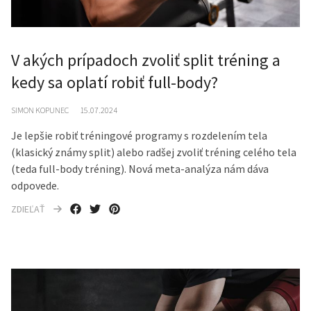
V akých prípadoch zvoliť split tréning a
kedy sa oplatí robiť full-body?
SIMON KOPUNEC
15.07.2024
Je lepšie robiť tréningové programy s rozdelením tela
(klasický známy split) alebo radšej zvoliť tréning celého tela
(teda full-body tréning). Nová meta-analýza nám dáva
odpovede.
ZDIEĽAŤ