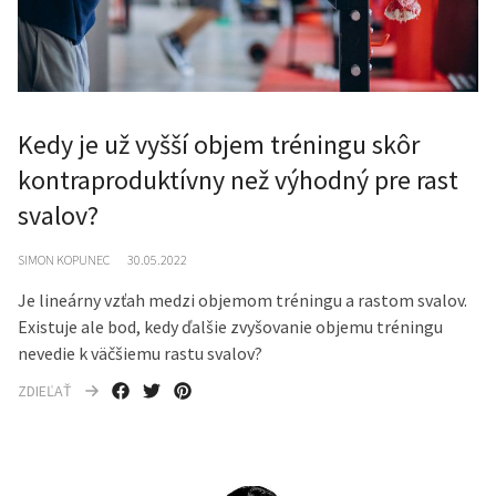
Kedy je už vyšší objem tréningu skôr
kontraproduktívny než výhodný pre rast
svalov?
SIMON KOPUNEC
30.05.2022
Je lineárny vzťah medzi objemom tréningu a rastom svalov.
Existuje ale bod, kedy ďalšie zvyšovanie objemu tréningu
nevedie k väčšiemu rastu svalov?
ZDIEĽAŤ