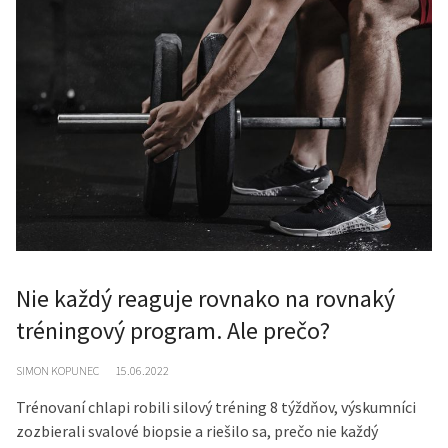
Nie každý reaguje rovnako na rovnaký
tréningový program. Ale prečo?
SIMON KOPUNEC
15.06.2022
Trénovaní chlapi robili silový tréning 8 týždňov, výskumníci
zozbierali svalové biopsie a riešilo sa, prečo nie každý