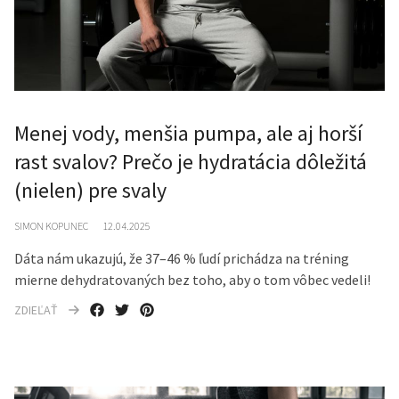
Menej vody, menšia pumpa, ale aj horší
rast svalov? Prečo je hydratácia dôležitá
(nielen) pre svaly
SIMON KOPUNEC
12.04.2025
Dáta nám ukazujú, že 37–46 % ľudí prichádza na tréning
mierne dehydratovaných bez toho, aby o tom vôbec vedeli!
ZDIEĽAŤ