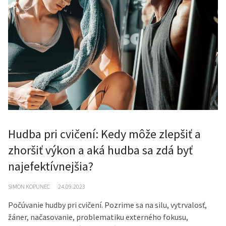
Hudba pri cvičení: Kedy môže zlepšiť a
zhoršiť výkon a aká hudba sa zdá byť
najefektívnejšia?
SIMON KOPUNEC
24.09.2023
Počúvanie hudby pri cvičení. Pozrime sa na silu, vytrvalosť,
žáner, načasovanie, problematiku externého fokusu,