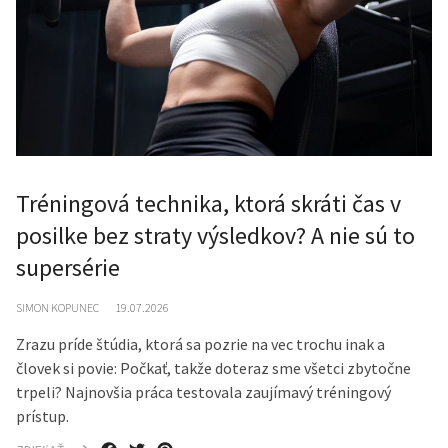
Tréningová technika, ktorá skráti čas v
posilke bez straty výsledkov? A nie sú to
supersérie
SIMON KOPUNEC
19.07.2026
Zrazu príde štúdia, ktorá sa pozrie na vec trochu inak a
človek si povie: Počkať, takže doteraz sme všetci zbytočne
trpeli? Najnovšia práca testovala zaujímavý tréningový
prístup.