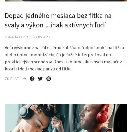
Dopad jedného mesiaca bez fitka na
svaly a výkon u inak aktívnych ľudí
SIMON KOPUNEC
27.08.2023
Veľa výskumov na túto tému zahŕňalo “odpočinok” na lôžku
alebo úplnú imobilizáciu, čo je ťažké interpretovať do
praktickejších scenárov. Dnes tu máme aktívnych makačov,
ktorí si dali mesiac pauzu od fitka.
ZDIEĽAŤ