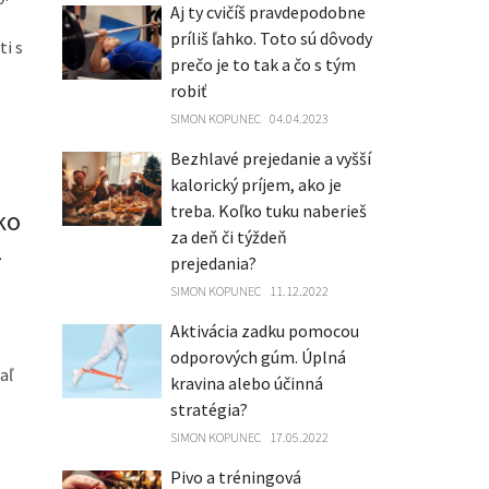
Aj ty cvičíš pravdepodobne
príliš ľahko. Toto sú dôvody
ti s
prečo je to tak a čo s tým
robiť
SIMON KOPUNEC
04.04.2023
Bezhlavé prejedanie a vyšší
kalorický príjem, ako je
treba. Koľko tuku naberieš
ko
za deň či týždeň
-
prejedania?
SIMON KOPUNEC
11.12.2022
Aktivácia zadku pomocou
odporových gúm. Úplná
aľ
kravina alebo účinná
stratégia?
SIMON KOPUNEC
17.05.2022
Pivo a tréningová