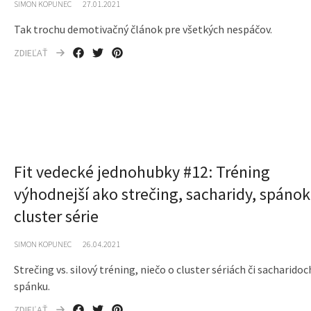
SIMON KOPUNEC
27.01.2021
Tak trochu demotivačný článok pre všetkých nespáčov.
ZDIEĽAŤ
Fit vedecké jednohubky #12: Tréning
výhodnejší ako strečing, sacharidy, spánok
cluster série
SIMON KOPUNEC
26.04.2021
Strečing vs. silový tréning, niečo o cluster sériách či sacharidoc
spánku.
ZDIEĽAŤ