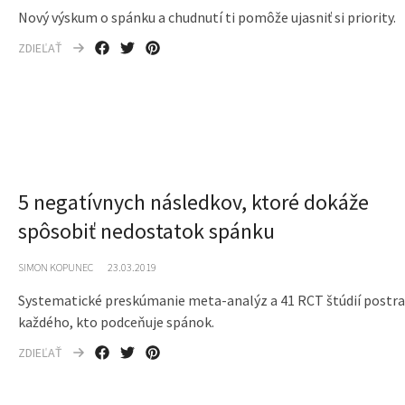
Nový výskum o spánku a chudnutí ti pomôže ujasniť si priority.
ZDIEĽAŤ
5 negatívnych následkov, ktoré dokáže
spôsobiť nedostatok spánku
SIMON KOPUNEC
23.03.2019
Systematické preskúmanie meta-analýz a 41 RCT štúdií postra
každého, kto podceňuje spánok.
ZDIEĽAŤ