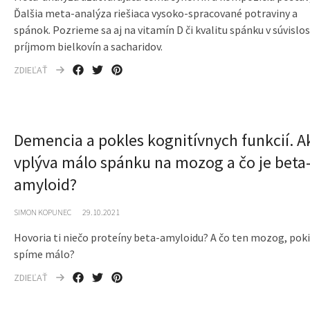
Ďalšia meta-analýza riešiaca vysoko-spracované potraviny a
spánok. Pozrieme sa aj na vitamín D či kvalitu spánku v súvislos
príjmom bielkovín a sacharidov.
ZDIEĽAŤ
Demencia a pokles kognitívnych funkcií. A
vplýva málo spánku na mozog a čo je beta
amyloid?
SIMON KOPUNEC
29.10.2021
Hovoria ti niečo proteíny beta-amyloidu? A čo ten mozog, poki
spíme málo?
ZDIEĽAŤ