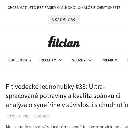
CHCEŠ MAŤ LETO BEZ PANIKY ČI ALKOHOL & KALÓRIE CHEAT SHEET?
UKÁŽ MI VIAC
SUPLEMENTY
RECEPTY
SLUŽBY
PREMIUM
Fit vedecké jednohubky #33: Ultra-
spracované potraviny a kvalita spánku či
analýza o synefríne v súvislosti s chudnutí
SIMON KOPUNEC
30.06.2023
Meta-analýza uzatvárajúca tému synefrín a kompozíciu postav