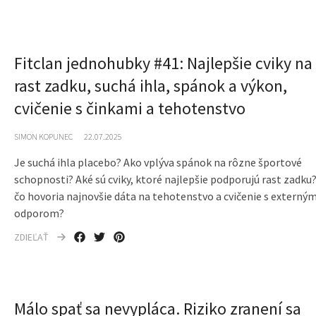
Fitclan jednohubky #41: Najlepšie cviky na
rast zadku, suchá ihla, spánok a výkon,
cvičenie s činkami a tehotenstvo
SIMON KOPUNEC
22.07.2025
Je suchá ihla placebo? Ako vplýva spánok na rôzne športové
schopnosti? Aké sú cviky, ktoré najlepšie podporujú rast zadku?
čo hovoria najnovšie dáta na tehotenstvo a cvičenie s externý
odporom?
ZDIEĽAŤ
Málo spať sa nevypláca. Riziko zranení sa