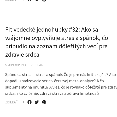
Fit vedecké jednohubky #32: Ako sa
vzájomne ovplyvňuje stres a spánok, čo
pribudlo na zoznam dôležitých vecí pre
zdravie srdca
SIMON KOPUNEC
26.03.2023
Spánok a stres — stres a spánok. Čo je pre nás kritickejšie? Ako
dopadli zhadzovacie série v čerstvej meta-analýze? A čo
suplementy na imunitu? A vieš, čo je rovnako dôležité pre zdrav
srdca, ako cvičenie, zdravá strava a zdravá hmotnosť?
ZDIEĽAŤ