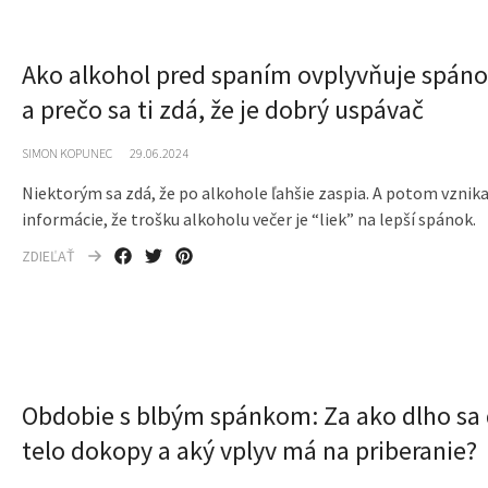
Ako alkohol pred spaním ovplyvňuje spán
a prečo sa ti zdá, že je dobrý uspávač
SIMON KOPUNEC
29.06.2024
Niektorým sa zdá, že po alkohole ľahšie zaspia. A potom vznika
informácie, že trošku alkoholu večer je “liek” na lepší spánok.
ZDIEĽAŤ
Obdobie s blbým spánkom: Za ako dlho sa
telo dokopy a aký vplyv má na priberanie?