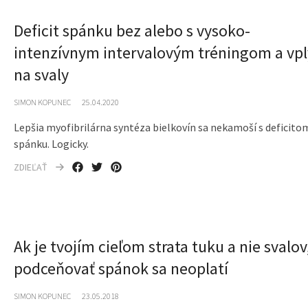
Deficit spánku bez alebo s vysoko-
intenzívnym intervalovým tréningom a vpl
na svaly
SIMON KOPUNEC
25.04.2020
Lepšia myofibrilárna syntéza bielkovín sa nekamoší s deficito
spánku. Logicky.
ZDIEĽAŤ
Ak je tvojím cieľom strata tuku a nie svalov
podceňovať spánok sa neoplatí
SIMON KOPUNEC
23.05.2018