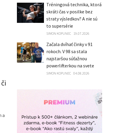
Tréningová technika, ktorá
skráti čas v posilke bez
straty výsledkov? A nie sú
to supersérie
SIMON KOPUNEC
19.07.2026
Začala dvíhať činky v 91
rokoch. V 98 sa stala
najstaršou súťažnou
powerlifterkou na svete
SIMON KOPUNEC
04.08.2026
 či
h a