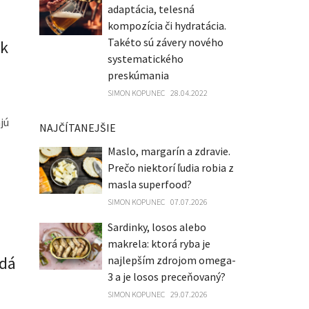
adaptácia, telesná
kompozícia či hydratácia.
Takéto sú závery nového
ok
systematického
preskúmania
SIMON KOPUNEC
28.04.2022
jú
NAJČÍTANEJŠIE
Maslo, margarín a zdravie.
Prečo niektorí ľudia robia z
masla superfood?
SIMON KOPUNEC
07.07.2026
Sardinky, losos alebo
makrela: ktorá ryba je
 dá
najlepším zdrojom omega-
3 a je losos preceňovaný?
SIMON KOPUNEC
29.07.2026