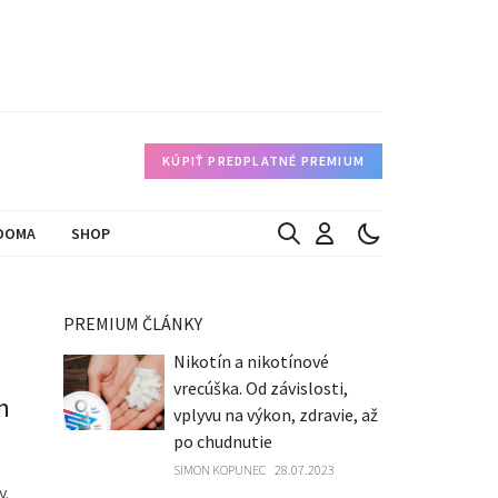
KÚPIŤ PREDPLATNÉ PREMIUM
DOMA
SHOP
PREMIUM ČLÁNKY
Nikotín a nikotínové
vrecúška. Od závislosti,
m
vplyvu na výkon, zdravie, až
po chudnutie
SIMON KOPUNEC
28.07.2023
y.